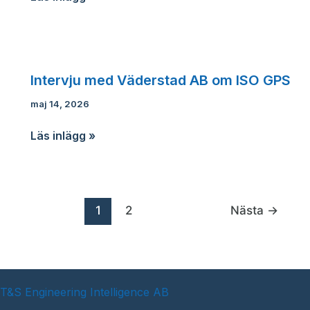
Formula
Student
Intervju med Väderstad AB om ISO GPS
maj 14, 2026
Intervju
Läs inlägg »
med
Väderstad
AB
om
1
2
Nästa
→
ISO
GPS
T&S Engineering Intelligence AB