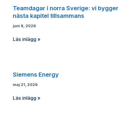
kan
Teamdagar i norra Sverige: vi bygger
öka
nästa kapitel tillsammans
dina
toleranser
juni 8, 2026
med
Teamdagar
Läs inlägg »
över
i
50
norra
%
Sverige:
utan
vi
att
Siemens Energy
bygger
kompromissa
nästa
maj 21, 2026
med
kapitel
funktion
Siemens
Läs inlägg »
tillsammans
eller
Energy
passform?