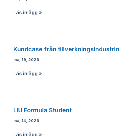
Kundcase
Läs inlägg »
från
livsmedelsindustrin
Kundcase från tillverkningsindustrin
maj 19, 2026
Kundcase
Läs inlägg »
från
tillverkningsindustrin
LiU Formula Student
maj 14, 2026
LiU
Läs inlägg »