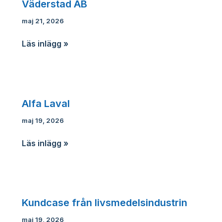
Väderstad AB
maj 21, 2026
Väderstad
Läs inlägg »
AB
Alfa Laval
maj 19, 2026
Alfa
Läs inlägg »
Laval
Kundcase från livsmedelsindustrin
maj 19, 2026