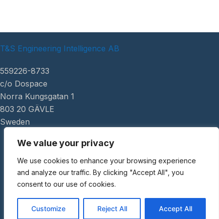
T&S Engineering Intelligence AB
559226-8733
c/o Dospace
Norra Kungsgatan 1
803 20 GÄVLE
Sweden
We value your privacy
|
tsei.se
We use cookies to enhance your browsing experience
Copyright ©
and analyze our traffic. By clicking "Accept All", you
2026 AI Review
consent to our use of cookies.
Customize
Reject All
Accept All