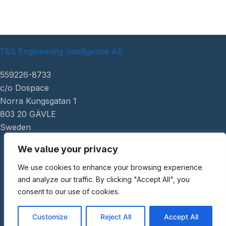
T&S Engineering Intelligence AB
559226-8733
c/o Dospace
Norra Kungsgatan 1
803 20 GÄVLE
Sweden
We value your privacy
|
tsei.se
We use cookies to enhance your browsing experience
Copyright ©
and analyze our traffic. By clicking "Accept All", you
2026 AI Review
consent to our use of cookies.
Customize
Reject All
Accept All