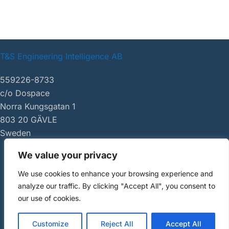
till
AI-
baserad
molntjänst
T&S Engineering Intelligence AB
för
ritningsgranskning
559226-8733
c/o Dospace
Norra Kungsgatan 1
803 20 GÄVLE
Sweden
We value your privacy
|
tsei.se
We use cookies to enhance your browsing experience and
Copyright ©
analyze our traffic. By clicking "Accept All", you consent to
2026 AI Review
our use of cookies.
Customize
Reject All
Accept All