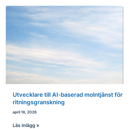
baserad
molntjänst
för
ritningsgranskning
Utvecklare till AI-baserad molntjänst för
ritningsgranskning
april 16, 2026
Utvecklare
Läs inlägg »