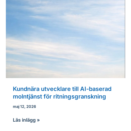
Kundnära utvecklare till AI-baserad
molntjänst för ritningsgranskning
maj 12, 2026
Kundnära
Läs inlägg »
utvecklare till AI-